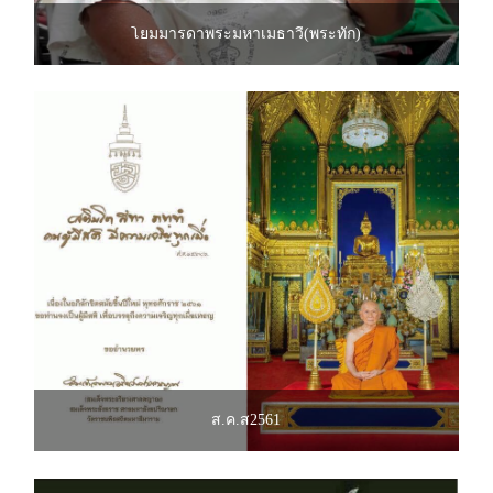
โยมมารดาพระมหาเมธาวี(พระทัก)
ส.ค.ส2561