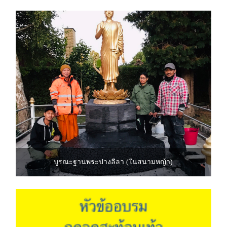
บูรณะฐานพระปางลีลา (ในสนามหญ้า)