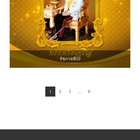
รัชกาลที่10
1
2
3
...
6